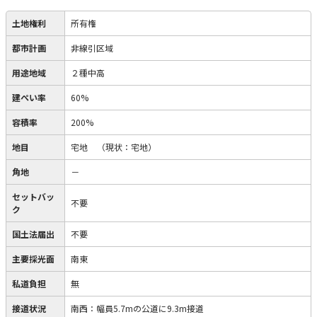
土地権利
所有権
都市計画
非線引区域
用途地域
２種中高
建ぺい率
60%
容積率
200%
地目
宅地
（現状：宅地）
角地
－
セットバッ
不要
ク
国土法届出
不要
主要採光面
南東
私道負担
無
接道状況
南西：幅員5.7mの公道に9.3m接道