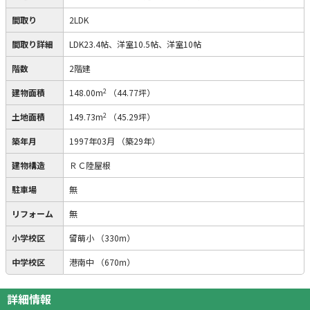
間取り
2LDK
間取り詳細
LDK23.4帖、洋室10.5帖、洋室10帖
階数
2階建
2
建物面積
148.00m
（44.77坪）
2
土地面積
149.73m
（45.29坪）
築年月
1997年03月
（築29年）
建物構造
ＲＣ陸屋根
駐車場
無
リフォーム
無
小学校区
留萌小
（330m）
中学校区
港南中
（670m）
詳細情報