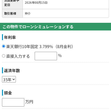
次回更新予
2026年08月15日
定日
取引態様
仲介
この物件でローンシミュレーションする
年利率
楽天銀行10年固定 3.799％（8月金利）
％
直接入力する
返済年数
頭金
万円