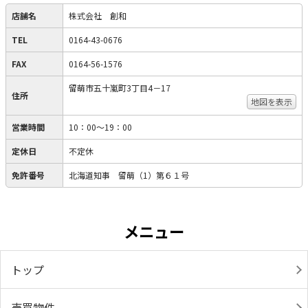
店舗名
株式会社 創和
TEL
0164-43-0676
FAX
0164-56-1576
留萌市五十嵐町3丁目4－17
住所
地図を表示
営業時間
10：00～19：00
定休日
不定休
免許番号
北海道知事 留萌（1）第６１号
メニュー
トップ
売買物件