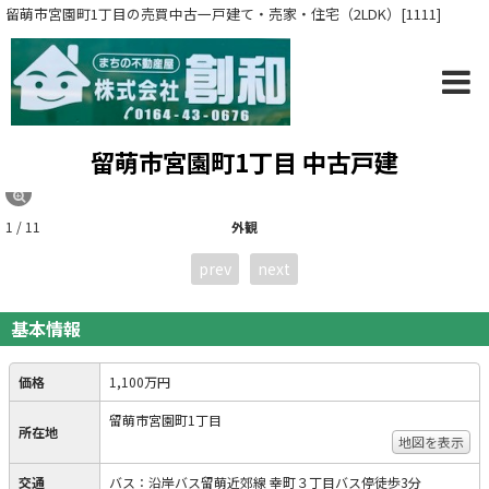
留萌市宮園町1丁目の売買中古一戸建て・売家・住宅（2LDK）[1111]
留萌市宮園町1丁目 中古戸建
1 / 11
外観
prev
next
基本情報
価格
1,100万円
留萌市宮園町1丁目
所在地
地図を表示
交通
バス：沿岸バス留萌近郊線 幸町３丁目バス停徒歩3分