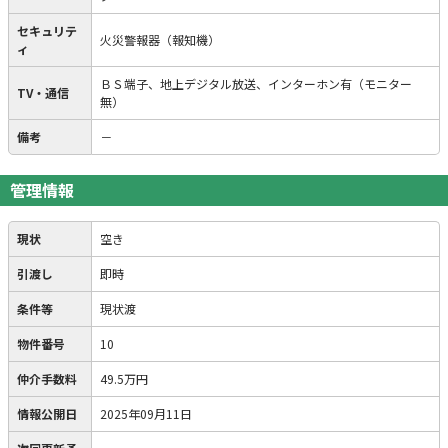
セキュリテ
火災警報器（報知機）
ィ
ＢＳ端子、地上デジタル放送、インターホン有（モニター
TV・通信
無）
備考
－
管理情報
現状
空き
引渡し
即時
条件等
現状渡
物件番号
10
仲介手数料
49.5万円
情報公開日
2025年09月11日