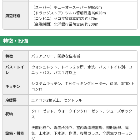
（スーパー）チューオースーパー 約650m
（ドラッグストア）ツルハ留萌西店 約620m
周辺施設
（コンビニ）セコマ留萌本町店 約470m
（金融機関）北洋銀行留萌支店 約300m
特徴・設備
特徴
バリアフリー、閑静な住宅街
バス・トイ
ウォシュレット、トイレ２ヶ所、水洗、バス・トイレ別、ユ
レ
ニットバス、バス１坪以上
システムキッチン、ＩＨクッキングヒーター、給湯、3口以上
キッチン
コンロ
冷暖房
エアコン2台以上、セントラル
クローゼット、ウォークインクローゼット、シューズボック
収納
ス
洗面化粧台、洗面所独立、室内洗濯機置場、照明器具、電
設備・機能
気、上水道、下水道、側溝、複層ガラス、全居室フローリン
グ