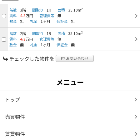
2
階数
3階
間取り
1R
面積
35.10m
賃料
4.3
万円
管理費等
無
敷金
無
礼金
1ヶ月
保証金
無
2
階数
2階
間取り
1R
面積
35.10m
賃料
4.3
万円
管理費等
無
敷金
無
礼金
1ヶ月
保証金
無
チェックした物件を
お問い合わせ
メニュー
トップ
売買物件
賃貸物件