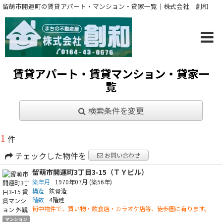
留萌市開運町の賃貸アパート・マンション・貸家一覧｜株式会社 創和
賃貸アパート・賃貸マンション・貸家一
覧
検索条件を変更
1
件
チェックした物件を
お問い合わせ
留萌市開運町3丁目3-15（ＴＹビル）
築年月
1970年07月
(築56年)
構造
鉄骨造
階数
4階建
街中物件で、買い物・飲食店・カラオケ店等、徒歩圏に有ります。
マンション