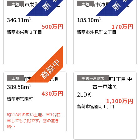
土地
土地
2
2
346.11m
185.10m
500
万円
170
万円
留萌市栄町３丁目
留萌市沖見町２丁目
土地
中古一戸建て
2
389.58m
430
万円
2LDK
留萌市宮園町
1,100
万円
留萌市宮園町1丁目
約118坪の広い土地、車3台駐
車しても余裕です。雪の置き
場…