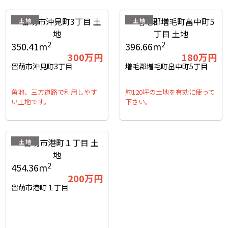
土地
土地
2
2
350.41m
396.66m
300
万円
180
万円
留萌市沖見町3丁目
増毛郡増毛町畠中町5丁目
角地、三方道路で利用しやす
約120坪の土地を有効に使って
い土地です。
下さい。
土地
2
454.36m
200
万円
留萌市港町１丁目